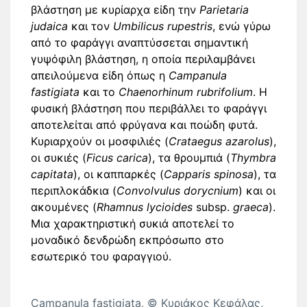
βλάστηση με κυρίαρχα είδη την
Parietaria
judaica
και τον
Umbilicus rupestris
, ενώ γύρω
από το φαράγγι αναπτύσσεται σημαντική
γυψόφιλη βλάστηση, η οποία περιλαμβάνει
απειλούμενα είδη όπως η
Campanula
fastigiata
και το
Chaenorhinum rubrifolium
. Η
φυσική βλάστηση που περιβάλλει το φαράγγι
αποτελείται από φρύγανα και ποώδη φυτά.
Κυριαρχούν οι μοσφιλιές (
Crataegus
azarolus
),
οι συκιές (
Ficus carica
), τα θρουμπιά (
Thymbra
capitata
), οι καππαρκές (
Capparis spinosa
), τα
περιπλοκάδκια (
Convolvulus dorycnium
) και οι
ακουμένες (
Rhamnus lycioides
subsp.
graeca
).
Μια χαρακτηριστική συκιά αποτελεί το
μοναδικό δενδρώδη εκπρόσωπο στο
εσωτερικό του φαραγγιού.
Campanula fastigiata, © Κυριάκος Κεφάλας,