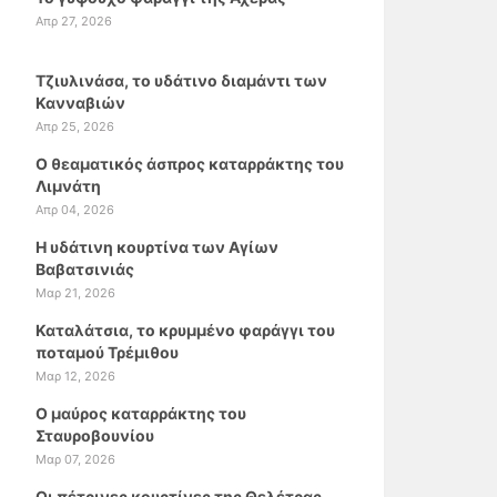
Απρ 27, 2026
Τζιυλινάσα, το υδάτινο διαμάντι των
Κανναβιών
Απρ 25, 2026
Ο θεαματικός άσπρος καταρράκτης του
Λιμνάτη
Απρ 04, 2026
Η υδάτινη κουρτίνα των Αγίων
Βαβατσινιάς
Μαρ 21, 2026
Καταλάτσια, το κρυμμένο φαράγγι του
ποταμού Τρέμιθου
Μαρ 12, 2026
Ο μαύρος καταρράκτης του
Σταυροβουνίου
Μαρ 07, 2026
Οι πέτρινες κουρτίνες της Θελέτρας