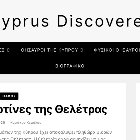
yprus Discover
ΕΣ
ΘΗΣΑΥΡΟΙ ΤΗΣ ΚΥΠΡΟΥ
ΦΥΣΙΚΟΙ ΘΗΣΑΥΡΟ
ΒΙΟΓΡΑΦΙΚΟ
ΠΑΦΟΣ
ρτίνες της Θελέτρας
026
Κυριάκος Κεφάλας
μάτων της Κύπρου έχει αποκαλύψει πληθώρα μικρών
 της Θελέτρας. Η θελετρίτικη γη συνεχίζει να μας