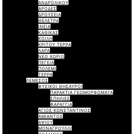
ΑΝΔΡΟΛΙΚΟΥ
ΑΡΟΔΕΣ
ΔΡΟΥΣΕΙΑ
ΘΕΛΕΤΡΑ
ΙΝΕΙΑ
ΚΑΘΙΚΑΣ
ΚΟΙΛΗ
ΚΡΙΤΟΥ ΤΕΡΡΑ
ΛΑΡΑ
ΝΕΟ ΧΩΡΙΟ
ΠΕΓΕΙΑ
ΠΟΛΕΜΙ
ΤΕΡΡΑ
ΛΕΜΕΣΟΣ
ΦΥΣΙΚΟΙ ΘΗΣΑΥΡΟΙ
ΠΑΡΑΚΤΙΑ ΓΕΩΜΟΡΦΩΜΑΤΑ
ΣΠΗΛΙΕΣ
ΦΑΡΑΓΓΙΑ
ΑΓΙΟΣ ΚΩΝΣΤΑΝΤΙΝΟΣ
ΑΜΙΑΝΤΟΣ
ΑΨΙΟΥ
ΜΟΝΑΓΡΟΥΛΛΙ