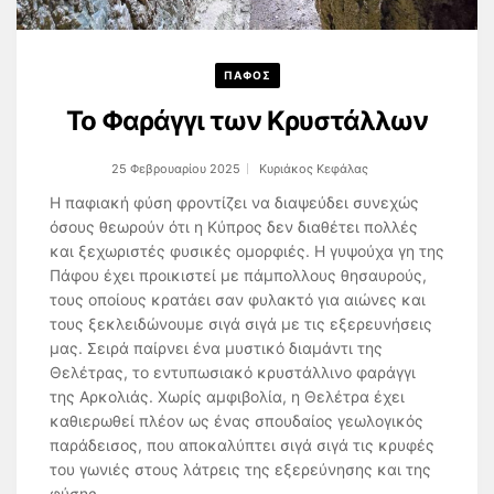
ΠΑΦΟΣ
Το Φαράγγι των Κρυστάλλων
25 Φεβρουαρίου 2025
Κυριάκος Κεφάλας
Η παφιακή φύση φροντίζει να διαψεύδει συνεχώς
όσους θεωρούν ότι η Κύπρος δεν διαθέτει πολλές
και ξεχωριστές φυσικές ομορφιές. Η γυψούχα γη της
Πάφου έχει προικιστεί με πάμπολλους θησαυρούς,
τους οποίους κρατάει σαν φυλακτό για αιώνες και
τους ξεκλειδώνουμε σιγά σιγά με τις εξερευνήσεις
μας. Σειρά παίρνει ένα μυστικό διαμάντι της
Θελέτρας, το εντυπωσιακό κρυστάλλινο φαράγγι
της Αρκολιάς. Χωρίς αμφιβολία, η Θελέτρα έχει
καθιερωθεί πλέον ως ένας σπουδαίος γεωλογικός
παράδεισος, που αποκαλύπτει σιγά σιγά τις κρυφές
του γωνιές στους λάτρεις της εξερεύνησης και της
φύσης.