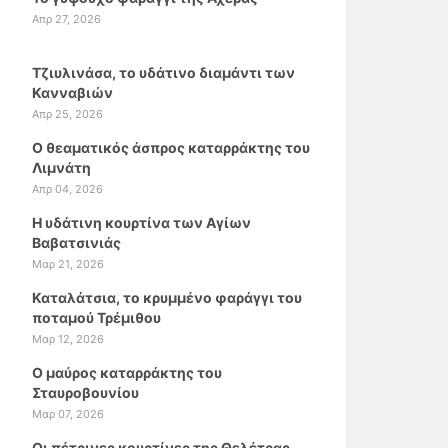
Απρ 27, 2026
Τζιυλινάσα, το υδάτινο διαμάντι των
Κανναβιών
Απρ 25, 2026
Ο θεαματικός άσπρος καταρράκτης του
Λιμνάτη
Απρ 04, 2026
Η υδάτινη κουρτίνα των Αγίων
Βαβατσινιάς
Μαρ 21, 2026
Καταλάτσια, το κρυμμένο φαράγγι του
ποταμού Τρέμιθου
Μαρ 12, 2026
Ο μαύρος καταρράκτης του
Σταυροβουνίου
Μαρ 07, 2026
Οι πέτρινες κουρτίνες της Θελέτρας