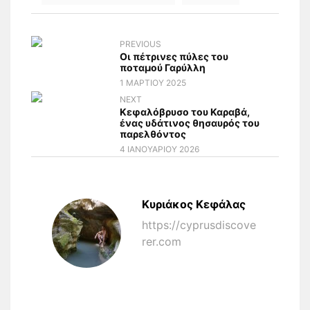
PREVIOUS
Οι πέτρινες πύλες του
ποταμού Γαρύλλη
1 ΜΑΡΤΊΟΥ 2025
NEXT
Κεφαλόβρυσο του Καραβά,
ένας υδάτινος θησαυρός του
παρελθόντος
4 ΙΑΝΟΥΑΡΊΟΥ 2026
Κυριάκος Κεφάλας
https://cyprusdiscove
rer.com