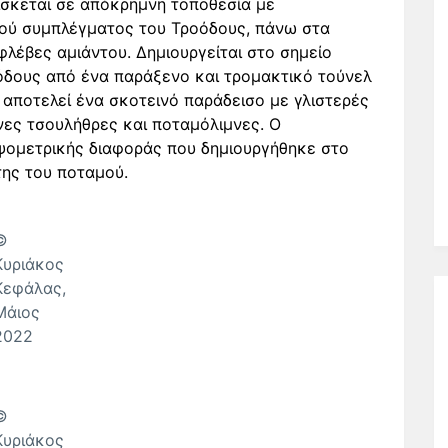
ίσκεται σε απόκρημνη τοποθεσία με
κού συμπλέγματος του Τροόδους, πάνω στα
φλέβες αμιάντου. Δημιουργείται στο σημείο
όδους από ένα παράξενο και τρομακτικό τούνελ
 αποτελεί ένα σκοτεινό παράδεισο με γλιστερές
νες τσουλήθρες και ποταμόλιμνες. Ο
ψομετρικής διαφοράς που δημιουργήθηκε στο
της του ποταμού.
©
Κυριάκος
Κεφάλας,
Μάιος
2022
©
Κυριάκος